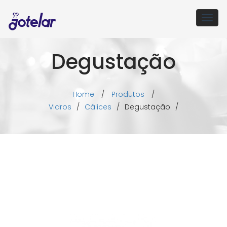
Togg
navig
Degustação
Home
/
Produtos
/
Vidros
/
Cálices
/
Degustação
/