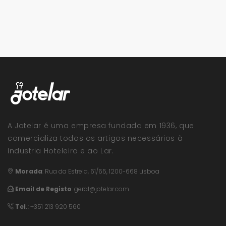
A Jotelar é uma empresa fundada em 1936, que
comercializa todos os artigos necessários à
Industria Hoteleira e ao Lar.
Morada
:
Rua da Estrela, 61/65, 1200-668 Lisboa
Email de Registo
:
geral@jotelar.com
Tel.
: +351 213 920 560