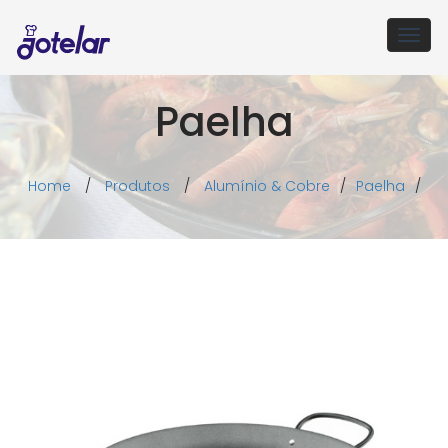
Togg
navig
Paelha
Home
/
Produtos
/
Alumínio & Cobre
/
Paelha
/