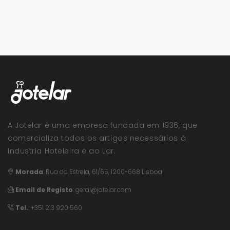
A Jotelar é uma empresa fundada em 1936, que
comercializa todos os artigos necessários à
Industria Hoteleira e ao Lar.
Morada
:
Rua da Estrela, 61/65, 1200-668 Lisboa
Email de Registo
:
geral@jotelar.com
Tel.
: +351 213 920 560