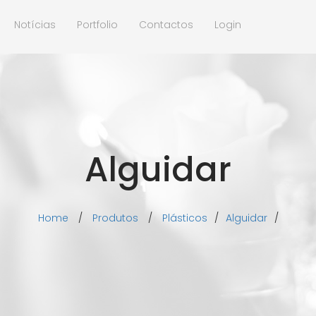
Notícias
Portfolio
Contactos
Login
Alguidar
Home
/
Produtos
/
Plásticos
/
Alguidar
/