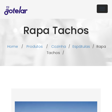
Togg
navig
Rapa Tachos
Home
/
Produtos
/
Cozinha
/
Espátulas
/
Rapa
Tachos
/