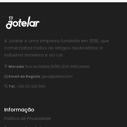
A Jotelar é uma empresa fundada em 1936, que
comercializa todos os artigos necessários à
Industria Hoteleira e ao Lar.
Morada
:
Rua da Estrela, 61/65, 1200-668 Lisboa
Email de Registo
:
geral@jotelar.com
Tel.
: +351 213 920 560
Informação
Política de Privacidade