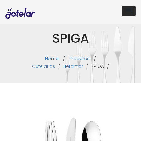
Togg
navig
SPIGA
Home
/
Produtos
/
Cutelarias
/
Herdmar
/
SPIGA
/