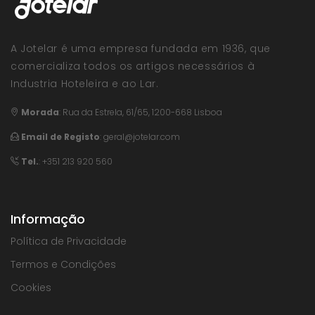
A Jotelar é uma empresa fundada em 1936, que
comercializa todos os artigos necessários à
Industria Hoteleira e ao Lar.
Morada
:
Rua da Estrela, 61/65, 1200-668 Lisboa
Email de Registo
:
geral@jotelar.com
Tel.
: +351 213 920 560
Informação
Política de Privacidade
Termos e Condições
Cookies