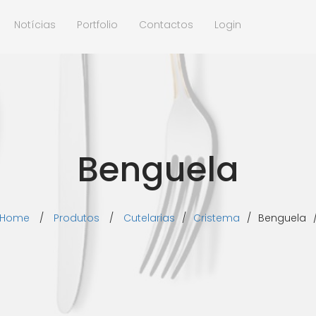
Notícias
Portfolio
Contactos
Login
Benguela
Home
/
Produtos
/
Cutelarias
/
Cristema
/
Benguela