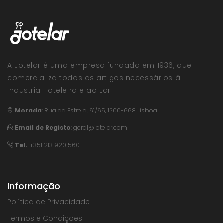
A Jotelar é uma empresa fundada em 1936, que
comercializa todos os artigos necessários à
Industria Hoteleira e ao Lar.
Morada
:
Rua da Estrela, 61/65, 1200-668 Lisboa
Email de Registo
:
geral@jotelar.com
Tel.
: +351 213 920 560
Informação
Política de Privacidade
Termos e Condições