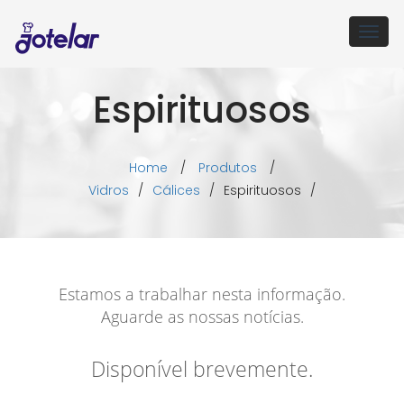
Togg
navig
Espirituosos
Home
/
Produtos
/
Vidros
/
Cálices
/
Espirituosos
/
Estamos a trabalhar nesta informação.
Aguarde as nossas notícias.
Disponível brevemente.