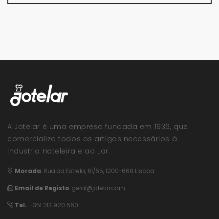
A Jotelar é uma empresa fundada em 1936, que
comercializa todos os artigos necessários à
Industria Hoteleira e ao Lar.
Morada
:
Rua da Estrela, 61/65, 1200-668 Lisboa
Email de Registo
:
geral@jotelar.com
Tel.
: +351 213 920 560