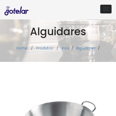
Togg
navig
Alguidares
Home
/
Produtos
/
Inox
/
Alguidares
/