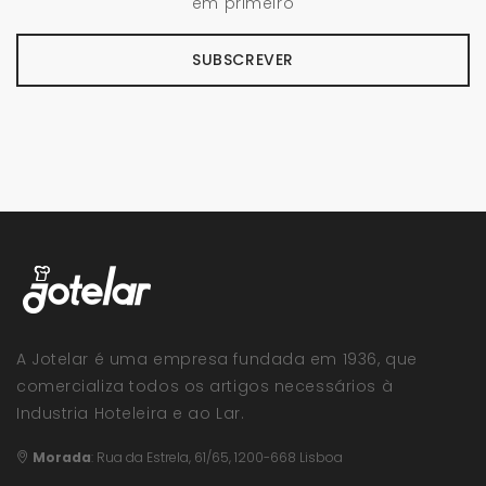
em primeiro
SUBSCREVER
A Jotelar é uma empresa fundada em 1936, que
comercializa todos os artigos necessários à
Industria Hoteleira e ao Lar.
Morada
:
Rua da Estrela, 61/65, 1200-668 Lisboa