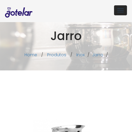
Togg
navig
Jarro
Home
/
Produtos
/
Inox
/
Jarro
/