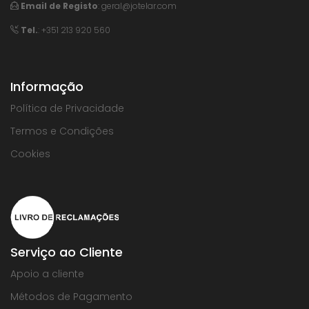
Email de Registo
:
geral@jotelar.com
Tel.
: +351 213 920 560
Informação
Política de Privacidade
Termos e Condições
Cookies
Serviço ao Cliente
Apoio a cliente
Métodos de Pagamento