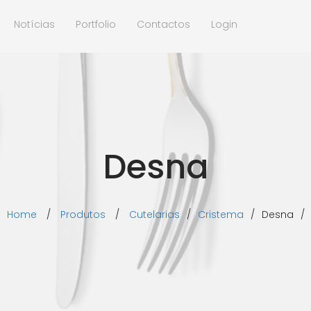
Notícias
Portfolio
Contactos
Login
Desna
Home
/
Produtos
/
Cutelarias
/
Cristema
/
Desna
/