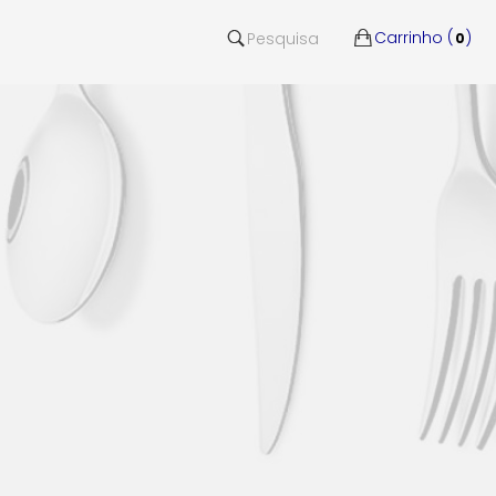
Carrinho (
)
Pesquisa
0