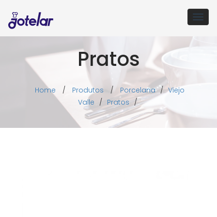
Togg
navig
Pratos
Home
/
Produtos
/
Porcelana
/
Viejo
Valle
/
Pratos
/