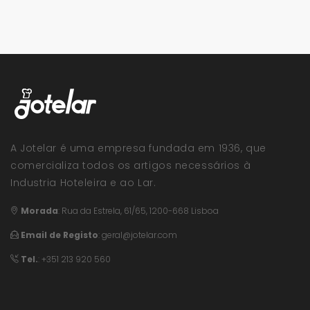
A Jotelar é uma empresa fundada em 1936, que
comercializa todos os artigos necessários à
Industria Hoteleira e ao Lar.
Morada
:
Rua da Estrela, 61/65, 1200-668 Lisboa
Email de Registo
:
geral@jotelar.com
Tel.
: +351 213 920 560