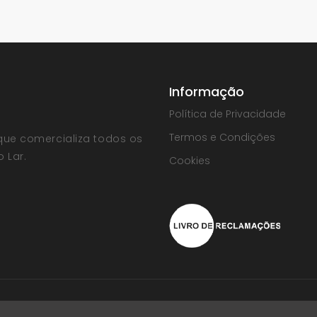
Informação
Política de Privacidade
Termos e Condições
que comercializa todos os
 Lar.
Cookies
| Powered by
Vectweb®
SM