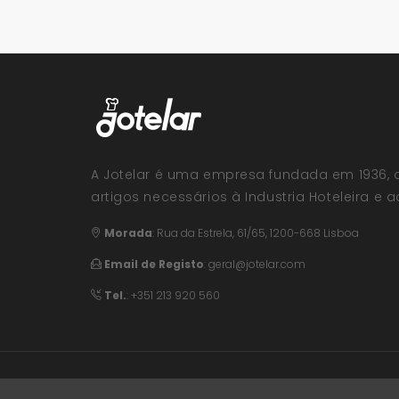
A Jotelar é uma empresa fundada em 1936, 
artigos necessários à Industria Hoteleira e ao
Morada
:
Rua da Estrela, 61/65, 1200-668 Lisboa
Email de Registo
:
geral@jotelar.com
Tel.
: +351 213 920 560
© 2026 Jotelar. Todos os direitos reservados. 