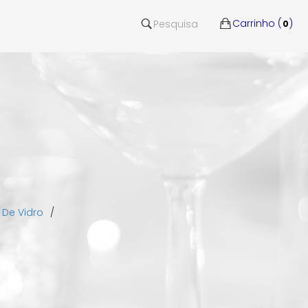
Carrinho (
)
Pesquisa
0
 De Vidro
/