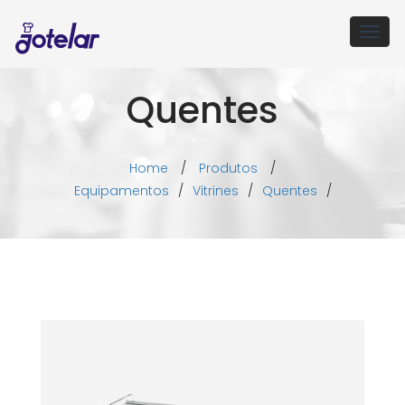
Togg
navig
Quentes
Home
/
Produtos
/
Equipamentos
/
Vitrines
/
Quentes
/