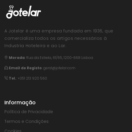
A Jotelar é uma empresa fundada em 1936, que
comercializa todos os artigos necessários à
Industria Hoteleira e ao Lar.
Morada
:
Rua da Estrela, 61/65, 1200-668 Lisboa
Email de Registo
:
geral@jotelar.com
Tel.
: +351 213 920 560
Informação
Política de Privacidade
Termos e Condições
Cookies